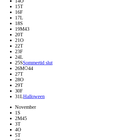
14
O
15
T
16
F
17
L
18
S
19
M
43
20
T
21
O
22
T
23
F
24
L
25
S
Sommertid slut
26
M
44
27
T
28
O
29
T
30
F
31
L
Halloween
November
1
S
2
M
45
3
T
4
O
5
T