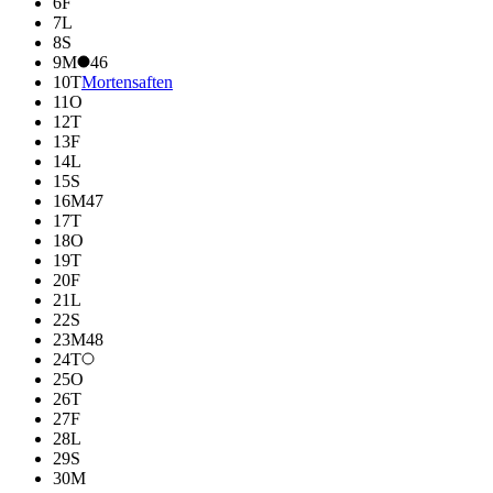
6
F
7
L
8
S
9
M
46
10
T
Mortensaften
11
O
12
T
13
F
14
L
15
S
16
M
47
17
T
18
O
19
T
20
F
21
L
22
S
23
M
48
24
T
25
O
26
T
27
F
28
L
29
S
30
M