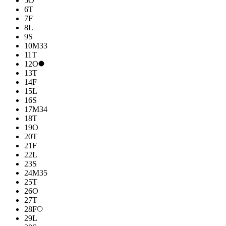
5
O
6
T
7
F
8
L
9
S
10
M
33
11
T
12
O
13
T
14
F
15
L
16
S
17
M
34
18
T
19
O
20
T
21
F
22
L
23
S
24
M
35
25
T
26
O
27
T
28
F
29
L