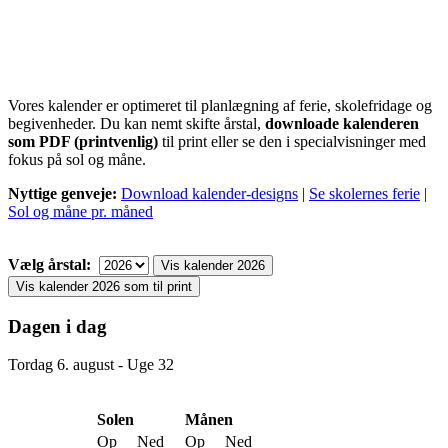
Vores kalender er optimeret til planlægning af ferie, skolefridage og
begivenheder. Du kan nemt skifte årstal,
downloade kalenderen
som PDF (printvenlig)
til print eller se den i specialvisninger med
fokus på sol og måne.
Nyttige genveje:
Download kalender-designs
|
Se skolernes ferie
|
Sol og måne pr. måned
Vælg årstal:
Dagen i dag
Tordag 6. august - Uge 32
Solen
Månen
Op
Ned
Op
Ned