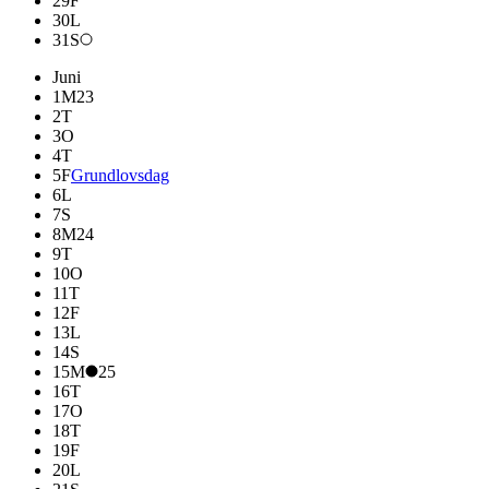
29
F
30
L
31
S
Juni
1
M
23
2
T
3
O
4
T
5
F
Grundlovsdag
6
L
7
S
8
M
24
9
T
10
O
11
T
12
F
13
L
14
S
15
M
25
16
T
17
O
18
T
19
F
20
L