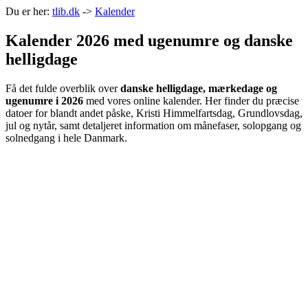
Du er her:
tlib.dk
->
Kalender
Kalender 2026 med ugenumre og danske
helligdage
Få det fulde overblik over
danske helligdage, mærkedage og
ugenumre i 2026
med vores online kalender. Her finder du præcise
datoer for blandt andet påske, Kristi Himmelfartsdag, Grundlovsdag,
jul og nytår, samt detaljeret information om månefaser, solopgang og
solnedgang i hele Danmark.