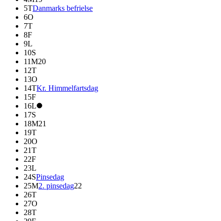
5
T
Danmarks befrielse
6
O
7
T
8
F
9
L
10
S
11
M
20
12
T
13
O
14
T
Kr. Himmelfartsdag
15
F
16
L
17
S
18
M
21
19
T
20
O
21
T
22
F
23
L
24
S
Pinsedag
25
M
2. pinsedag
22
26
T
27
O
28
T