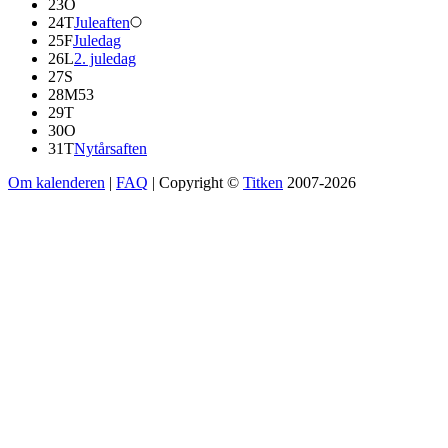
23
O
24
T
Juleaften
25
F
Juledag
26
L
2. juledag
27
S
28
M
53
29
T
30
O
31
T
Nytårsaften
Om kalenderen
|
FAQ
| Copyright ©
Titken
2007-2026