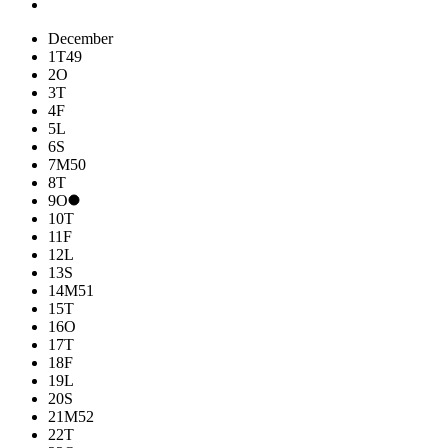
December
1
T
49
2
O
3
T
4
F
5
L
6
S
7
M
50
8
T
9
O
10
T
11
F
12
L
13
S
14
M
51
15
T
16
O
17
T
18
F
19
L
20
S
21
M
52
22
T