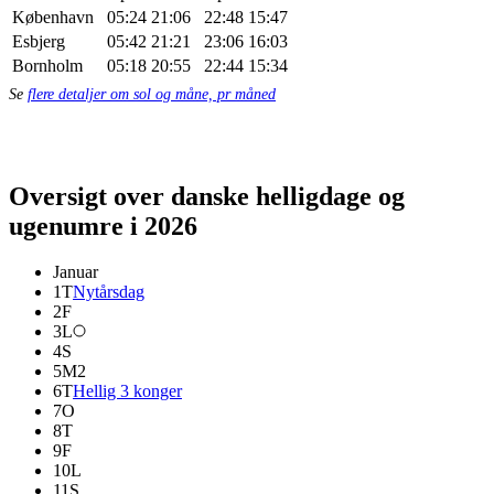
København
05:24
21:06
22:48
15:47
Esbjerg
05:42
21:21
23:06
16:03
Bornholm
05:18
20:55
22:44
15:34
Se
flere detaljer om sol og måne, pr måned
Oversigt over danske helligdage og
ugenumre i 2026
Januar
1
T
Nytårsdag
2
F
3
L
4
S
5
M
2
6
T
Hellig 3 konger
7
O
8
T
9
F
10
L
11
S