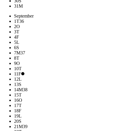
30
S
31
M
September
1
T
36
2
O
3
T
4
F
5
L
6
S
7
M
37
8
T
9
O
10
T
11
F
12
L
13
S
14
M
38
15
T
16
O
17
T
18
F
19
L
20
S
21
M
39