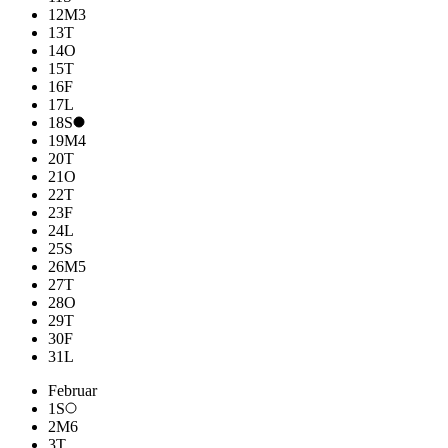
12
M
3
13
T
14
O
15
T
16
F
17
L
18
S
19
M
4
20
T
21
O
22
T
23
F
24
L
25
S
26
M
5
27
T
28
O
29
T
30
F
31
L
Februar
1
S
2
M
6
3
T