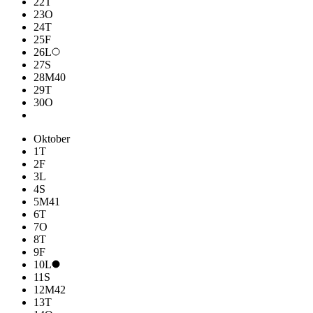
22
T
23
O
24
T
25
F
26
L
27
S
28
M
40
29
T
30
O
Oktober
1
T
2
F
3
L
4
S
5
M
41
6
T
7
O
8
T
9
F
10
L
11
S
12
M
42
13
T