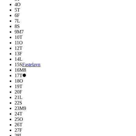
4
O
5
T
6
F
7
L
8
S
9
M
7
10
T
11
O
12
T
13
F
14
L
15
S
Fastelavn
16
M
8
17
T
18
O
19
T
20
F
21
L
22
S
23
M
9
24
T
25
O
26
T
27
F
28
L