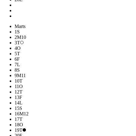
Marts
1
S
2
M
10
3
T
4
O
5
T
6
F
7
L
8
S
9
M
11
10
T
11
O
12
T
13
F
14
L
15
S
16
M
12
17
T
18
O
19
T
20
F