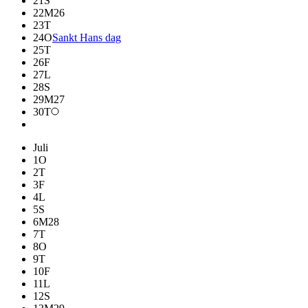
21
S
22
M
26
23
T
24
O
Sankt Hans dag
25
T
26
F
27
L
28
S
29
M
27
30
T
Juli
1
O
2
T
3
F
4
L
5
S
6
M
28
7
T
8
O
9
T
10
F
11
L
12
S