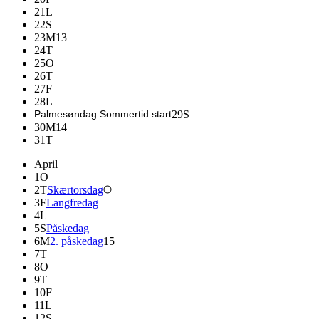
21
L
22
S
23
M
13
24
T
25
O
26
T
27
F
28
L
Palmesøndag Sommertid start
29
S
30
M
14
31
T
April
1
O
2
T
Skærtorsdag
3
F
Langfredag
4
L
5
S
Påskedag
6
M
2. påskedag
15
7
T
8
O
9
T
10
F
11
L
12
S