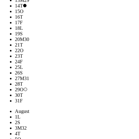
13
M
29
14
T
15
O
16
T
17
F
18
L
19
S
20
M
30
21
T
22
O
23
T
24
F
25
L
26
S
27
M
31
28
T
29
O
30
T
31
F
August
1
L
2
S
3
M
32
4
T