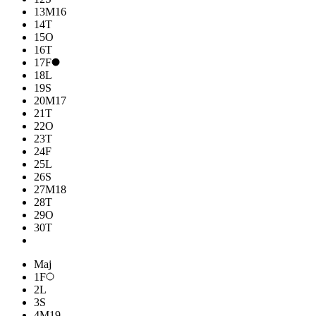
13
M
16
14
T
15
O
16
T
17
F
18
L
19
S
20
M
17
21
T
22
O
23
T
24
F
25
L
26
S
27
M
18
28
T
29
O
30
T
Maj
1
F
2
L
3
S
4
M
19