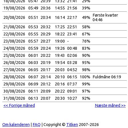
18/08/2026
05:47
20:39
13:32
21:41
29%
19/08/2026
05:49
20:36
14:55
21:56
39%
Første kvarter
20/08/2026
05:51
20:34
16:14
22:17
49%
04:46
21/08/2026
05:53
20:32
17:25
22:51
58%
22/08/2026
05:55
20:29
18:22
23:41
67%
23/08/2026
05:57
20:27
19:00
-
76%
24/08/2026
05:59
20:24
19:26
00:48
83%
25/08/2026
06:01
20:22
19:43
02:06
90%
26/08/2026
06:03
20:19
19:54
03:28
95%
27/08/2026
06:05
20:17
20:03
04:52
98%
28/08/2026
06:07
20:14
20:10
06:15
100%
Fuldmåne 06:19
29/08/2026
06:09
20:12
20:16
07:37
99%
30/08/2026
06:11
20:09
20:22
09:01
97%
31/08/2026
06:13
20:07
20:30
10:27
92%
<< Forrige måned
Næste måned >>
Om kalenderen
|
FAQ
| Copyright ©
Titken
2007-2026