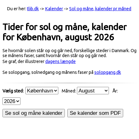
Du er her:
tlib.dk
->
Kalender
->
Sol og måne, kalender pr måned
Tider for sol og måne, kalender
for København, august 2026
Se hvornår solen står op og går ned, forskellige steder i Danmark. Og
se månens faser, samt hvornår den står op og går ned.
Se graf, der illustrerer
dagens længde
Se solopgang, solnedgang og månens faser på
solopgang.dk
Vælg sted:
Måned:
År:
Se sol og måne kalender
Se kalender som PDF