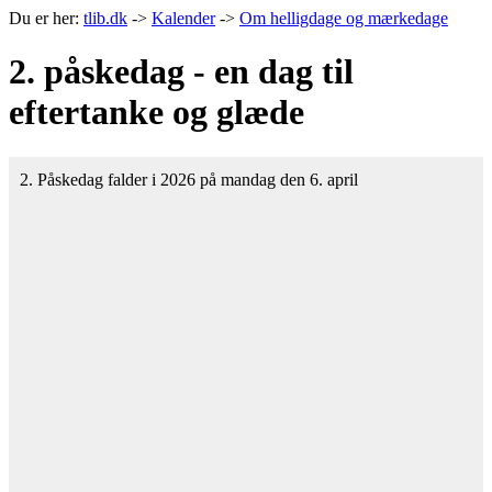
Du er her:
tlib.dk
->
Kalender
->
Om helligdage og mærkedage
2. påskedag - en dag til
eftertanke og glæde
2. Påskedag falder i 2026 på mandag den 6. april