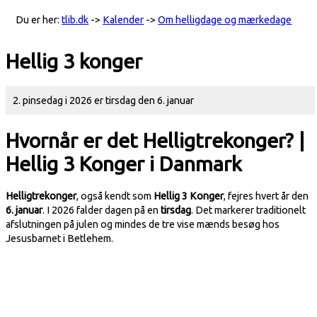
Du er her:
tlib.dk
->
Kalender
->
Om helligdage og mærkedage
Hellig 3 konger
2. pinsedag i 2026 er tirsdag den 6. januar
Hvornår er det Helligtrekonger? |
Hellig 3 Konger i Danmark
Helligtrekonger
, også kendt som
Hellig 3 Konger
, fejres hvert år den
6. januar
. I 2026 falder dagen på en
tirsdag
. Det markerer traditionelt
afslutningen på julen og mindes de tre vise mænds besøg hos
Jesusbarnet i Betlehem.