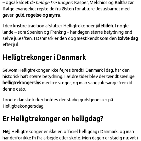
– også kaldet
de hellige tre konger
: Kasper, Melchior og Balthazar.
Ifølge evangeliet rejste de fra Østen for at ære Jesusbarnet med
gaver:
guld, røgelse og myrra
.
I den kristne tradition afslutter Helligtrekonger
juletiden
. I nogle
lande – som Spanien og Frankrig – har dagen større betydning end
selve juleaften. I Danmark er den dog mest kendt som den
tolvte dag
efter jul
.
Helligtrekonger i Danmark
Selvom Helligtrekonger ikke fejres bredt i Danmark i dag, har den
historisk haft større betydning. I ældre tider blev der tændt særlige
helligtrekongerslys
med tre væger, og man sang julesange frem til
denne dato.
I nogle danske kirker holdes der stadig gudstjenester på
Helligtrekongersdag.
Er Helligtrekonger en helligdag?
Nej
, Helligtrekonger er ikke en officiel helligdag i Danmark, og man
har derfor ikke fri fra arbejde eller skole. Men dagen er stadig nævnt i