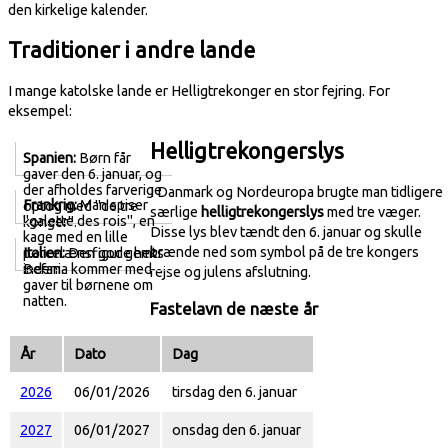
den kirkelige kalender.
Traditioner i andre lande
I mange katolske lande er Helligtrekonger en stor fejring. For
eksempel:
Helligtrekongerslys
Spanien:
Børn får
gaver den 6. januar, og
der afholdes farverige
I Danmark og Nordeuropa brugte man tidligere
Frankrig:
Man spiser
optog med "de tre
særlige
helligtrekongerslys
med tre væger.
"galette des rois", en
konger".
Disse lys blev tændt den 6. januar og skulle
kage med en lille
brænde ned som symbol på de tre kongers
Italien:
Den gode heks
porcelænsfigur gemt
Befana kommer med
indeni.
rejse og julens afslutning.
gaver til børnene om
natten.
Fastelavn de næste år
År
Dato
Dag
2026
06/01/2026
tirsdag den 6. januar
2027
06/01/2027
onsdag den 6. januar