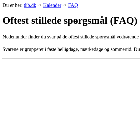
Du er her:
tlib.dk
->
Kalender
->
FAQ
Oftest stillede spørgsmål (FAQ)
Nedenunder finder du svar på de oftest stillede spørgsmål vedrørend
Svarene er grupperet i faste helligdage, mærkedage og sommertid. Du f