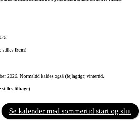
026.
 stilles
frem
)
er 2026. Normaltid kaldes også (fejlagtigt) vintertid.
 stilles
tilbage
)
Se kalender med sommertid start og slut