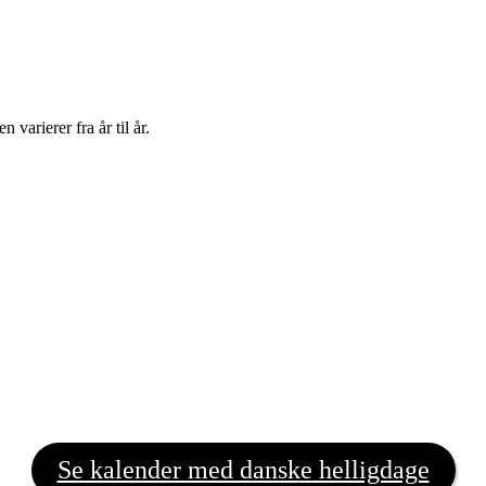
 varierer fra år til år.
Se kalender med danske helligdage