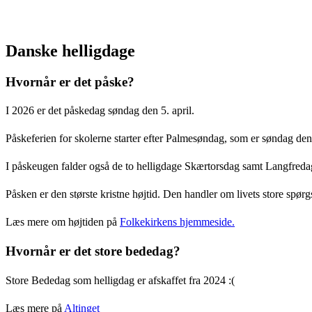
Danske helligdage
Hvornår er det påske?
I 2026 er det påskedag søndag den 5. april.
Påskeferien for skolerne starter efter Palmesøndag, som er søndag den
I påskeugen falder også de to helligdage Skærtorsdag samt Langfredag.
Påsken er den største kristne højtid. Den handler om livets store spør
Læs mere om højtiden på
Folkekirkens hjemmeside.
Hvornår er det store bededag?
Store Bededag som helligdag er afskaffet fra 2024 :(
Læs mere på
Altinget