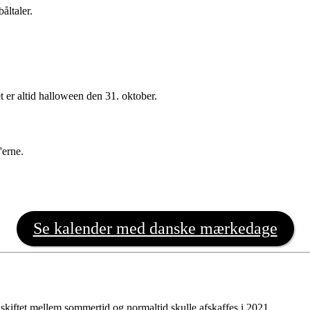
åltaler.
t er altid halloween den 31. oktober.
'erne.
Se kalender med danske mærkedage
 skiftet mellem sommertid og normaltid skulle afskaffes i 2021.