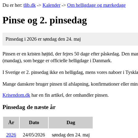
Du er her:
tlib.dk
->
Kalender
->
Om helligdage og mærkedage
Pinse og 2. pinsedag
Pinsedag i 2026 er søndag den 24. maj
Pinsen er en kristen højtid, der fejres 50 dage efter påskedag. Den 
(mandag), som begge er officielle helligdage i Danmark.
I Sverige er 2. pinsedag ikke en helligdag, mens vores naboer i Tysk
Mange danskere bruger pinsen til afslapning, konfirmationer eller minife
Krisendom.dk
har en fin artikel, der omhandler pinsen.
Pinsedag de næste år
År
Dato
Dag
2026
24/05/2026
søndag den 24. maj