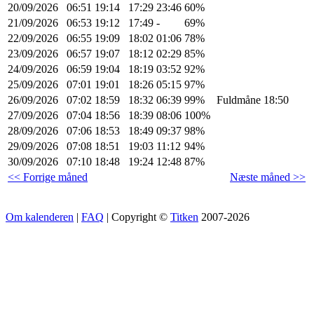
20/09/2026
06:51
19:14
17:29
23:46
60%
21/09/2026
06:53
19:12
17:49
-
69%
22/09/2026
06:55
19:09
18:02
01:06
78%
23/09/2026
06:57
19:07
18:12
02:29
85%
24/09/2026
06:59
19:04
18:19
03:52
92%
25/09/2026
07:01
19:01
18:26
05:15
97%
26/09/2026
07:02
18:59
18:32
06:39
99%
Fuldmåne 18:50
27/09/2026
07:04
18:56
18:39
08:06
100%
28/09/2026
07:06
18:53
18:49
09:37
98%
29/09/2026
07:08
18:51
19:03
11:12
94%
30/09/2026
07:10
18:48
19:24
12:48
87%
<< Forrige måned
Næste måned >>
Om kalenderen
|
FAQ
| Copyright ©
Titken
2007-2026