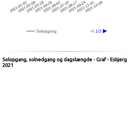
2021-01-01
2021-06-02
2021-11-01
2021-02-08
2021-07-10
2021-12-09
2021-03-18
2021-08-17
2021-04-25
2021-09-24
Solopgang
1/3
Solopgang, solnedgang og dagslængde - Graf - Esbjerg
2021