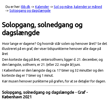
Du er her:
tlib.dk
->
Kalender
->
Sol og måne, kalender pr måned
->
Solopgang og dagslængde
Solopgang, solnedgang og
dagslængde
Hvor lange er dagene? Og hvornår står solen op henover året? Se det
illustreret på en graf, der viser tidspunkterne henover alle dage på
året
Den korteste dag på året, vintersolhverv, ligger d. 21. december, og
den længste, solhverv, er 21. (eller 22. nogle år) juni.
I København er den længste dag ca. 17 timer og 32 minutter og den
korteste dag er 7 timer og 1 minut.
Kør musen henover punkterne på grafen, for at se detajler for dagen.
Solopgang, solnedgang og dagslængde - Graf -
København 2021