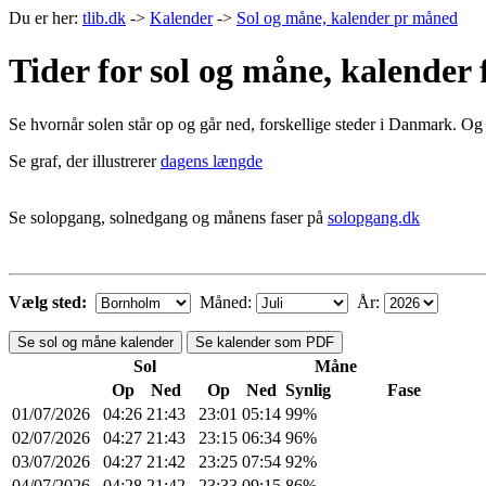
Du er her:
tlib.dk
->
Kalender
->
Sol og måne, kalender pr måned
Tider for sol og måne, kalender 
Se hvornår solen står op og går ned, forskellige steder i Danmark. Og
Se graf, der illustrerer
dagens længde
Se solopgang, solnedgang og månens faser på
solopgang.dk
Vælg sted:
Måned:
År:
Se sol og måne kalender
Se kalender som PDF
Sol
Måne
Op
Ned
Op
Ned
Synlig
Fase
01/07/2026
04:26
21:43
23:01
05:14
99%
02/07/2026
04:27
21:43
23:15
06:34
96%
03/07/2026
04:27
21:42
23:25
07:54
92%
04/07/2026
04:28
21:42
23:33
09:15
86%