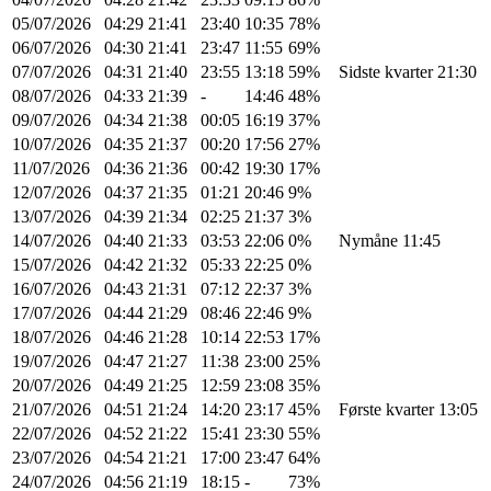
05/07/2026
04:29
21:41
23:40
10:35
78%
06/07/2026
04:30
21:41
23:47
11:55
69%
07/07/2026
04:31
21:40
23:55
13:18
59%
Sidste kvarter 21:30
08/07/2026
04:33
21:39
-
14:46
48%
09/07/2026
04:34
21:38
00:05
16:19
37%
10/07/2026
04:35
21:37
00:20
17:56
27%
11/07/2026
04:36
21:36
00:42
19:30
17%
12/07/2026
04:37
21:35
01:21
20:46
9%
13/07/2026
04:39
21:34
02:25
21:37
3%
14/07/2026
04:40
21:33
03:53
22:06
0%
Nymåne 11:45
15/07/2026
04:42
21:32
05:33
22:25
0%
16/07/2026
04:43
21:31
07:12
22:37
3%
17/07/2026
04:44
21:29
08:46
22:46
9%
18/07/2026
04:46
21:28
10:14
22:53
17%
19/07/2026
04:47
21:27
11:38
23:00
25%
20/07/2026
04:49
21:25
12:59
23:08
35%
21/07/2026
04:51
21:24
14:20
23:17
45%
Første kvarter 13:05
22/07/2026
04:52
21:22
15:41
23:30
55%
23/07/2026
04:54
21:21
17:00
23:47
64%
24/07/2026
04:56
21:19
18:15
-
73%