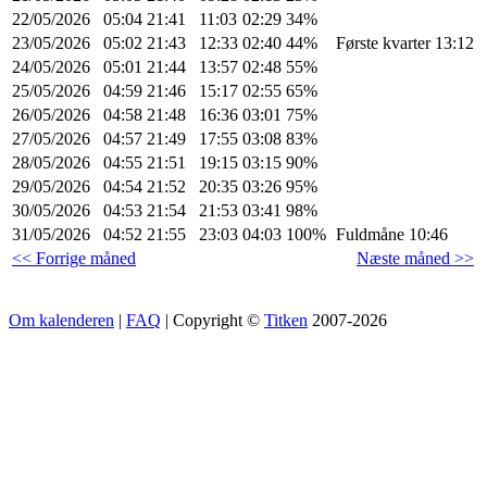
22/05/2026
05:04
21:41
11:03
02:29
34%
23/05/2026
05:02
21:43
12:33
02:40
44%
Første kvarter 13:12
24/05/2026
05:01
21:44
13:57
02:48
55%
25/05/2026
04:59
21:46
15:17
02:55
65%
26/05/2026
04:58
21:48
16:36
03:01
75%
27/05/2026
04:57
21:49
17:55
03:08
83%
28/05/2026
04:55
21:51
19:15
03:15
90%
29/05/2026
04:54
21:52
20:35
03:26
95%
30/05/2026
04:53
21:54
21:53
03:41
98%
31/05/2026
04:52
21:55
23:03
04:03
100%
Fuldmåne 10:46
<< Forrige måned
Næste måned >>
Om kalenderen
|
FAQ
| Copyright ©
Titken
2007-2026