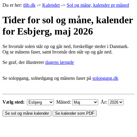
Du er her:
tlib.dk
->
Kalender
->
Sol og måne, kalender pr måned
Tider for sol og måne, kalender
for Esbjerg, maj 2026
Se hvornår solen står op og går ned, forskellige steder i Danmark.
Og se månens faser, samt hvornår den står op og går ned.
Se graf, der illustrerer
dagens længde
Se solopgang, solnedgang og månens faser på
solopgang.dk
Vælg sted:
Måned:
År:
Se sol og måne kalender
Se kalender som PDF