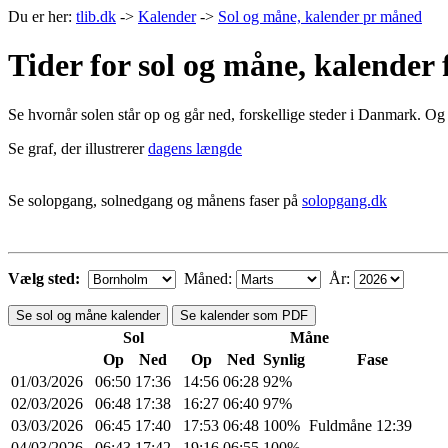
Du er her:
tlib.dk
->
Kalender
->
Sol og måne, kalender pr måned
Tider for sol og måne, kalender
Se hvornår solen står op og går ned, forskellige steder i Danmark. Og
Se graf, der illustrerer
dagens længde
Se solopgang, solnedgang og månens faser på
solopgang.dk
Vælg sted:
Måned:
År:
Se sol og måne kalender
Se kalender som PDF
Sol
Måne
Op
Ned
Op
Ned
Synlig
Fase
01/03/2026
06:50
17:36
14:56
06:28
92%
02/03/2026
06:48
17:38
16:27
06:40
97%
03/03/2026
06:45
17:40
17:53
06:48
100%
Fuldmåne 12:39
04/03/2026
06:43
17:42
19:16
06:55
100%