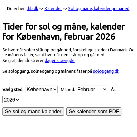
Du er her:
tlib.dk
->
Kalender
->
Sol og måne, kalender pr måned
Tider for sol og måne, kalender
for København, februar 2026
Se hvornår solen står op og går ned, forskellige steder i Danmark. Og
se månens faser, samt hvornår den står op og går ned.
Se graf, der illustrerer
dagens længde
Se solopgang, solnedgang og månens faser på
solopgang.dk
Vælg sted:
Måned:
År:
Se sol og måne kalender
Se kalender som PDF