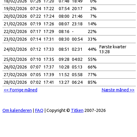
18/02/2026
07:26
17:20
07:48
18:49
0%
19/02/2026
07:24
17:22
07:54
20:17
2%
20/02/2026
07:22
17:24
08:00
21:46
7%
21/02/2026
07:19
17:26
08:07
23:18
14%
22/02/2026
07:17
17:29
08:16
-
22%
23/02/2026
07:14
17:31
08:30
00:54
33%
Første kvarter
24/02/2026
07:12
17:33
08:51
02:31
44%
13:28
25/02/2026
07:10
17:35
09:28
04:02
55%
26/02/2026
07:07
17:37
10:28
05:13
66%
27/02/2026
07:05
17:39
11:52
05:58
77%
28/02/2026
07:02
17:41
13:27
06:24
85%
<< Forrige måned
Næste måned >>
Om kalenderen
|
FAQ
| Copyright ©
Titken
2007-2026