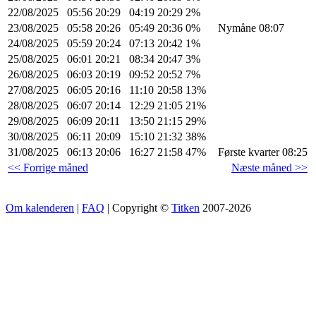
22/08/2025
05:56
20:29
04:19
20:29
2%
23/08/2025
05:58
20:26
05:49
20:36
0%
Nymåne 08:07
24/08/2025
05:59
20:24
07:13
20:42
1%
25/08/2025
06:01
20:21
08:34
20:47
3%
26/08/2025
06:03
20:19
09:52
20:52
7%
27/08/2025
06:05
20:16
11:10
20:58
13%
28/08/2025
06:07
20:14
12:29
21:05
21%
29/08/2025
06:09
20:11
13:50
21:15
29%
30/08/2025
06:11
20:09
15:10
21:32
38%
31/08/2025
06:13
20:06
16:27
21:58
47%
Første kvarter 08:25
<< Forrige måned
Næste måned >>
Om kalenderen
|
FAQ
| Copyright ©
Titken
2007-2026