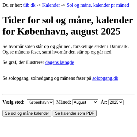
Du er her:
tlib.dk
->
Kalender
->
Sol og måne, kalender pr måned
Tider for sol og måne, kalender
for København, august 2025
Se hvornår solen står op og går ned, forskellige steder i Danmark.
Og se månens faser, samt hvornår den står op og går ned.
Se graf, der illustrerer
dagens længde
Se solopgang, solnedgang og månens faser på
solopgang.dk
Vælg sted:
Måned:
År:
Se sol og måne kalender
Se kalender som PDF