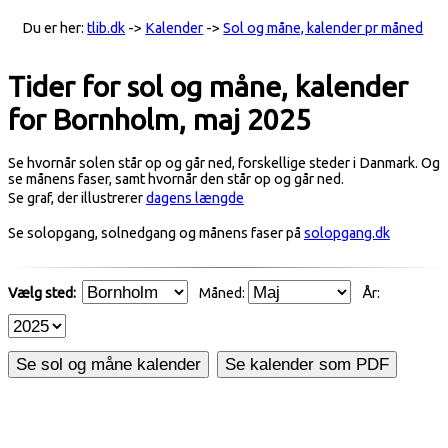
Du er her:
tlib.dk
->
Kalender
->
Sol og måne, kalender pr måned
Tider for sol og måne, kalender
for Bornholm, maj 2025
Se hvornår solen står op og går ned, forskellige steder i Danmark. Og
se månens faser, samt hvornår den står op og går ned.
Se graf, der illustrerer
dagens længde
Se solopgang, solnedgang og månens faser på
solopgang.dk
Vælg sted:
Måned:
År:
Se sol og måne kalender
Se kalender som PDF