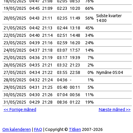
18/05/2025
04:47
21:08
02:05
08:53
76%
19/05/2025
04:45
21:09
02:23
10:20
66%
Sidste kvarter
20/05/2025
04:43
21:11
02:35
11:49
56%
14:00
21/05/2025
04:42
21:13
02:44
13:18
45%
22/05/2025
04:40
21:14
02:51
14:48
34%
23/05/2025
04:39
21:16
02:59
16:20
24%
24/05/2025
04:37
21:18
03:07
17:57
14%
25/05/2025
04:36
21:19
03:17
19:39
7%
26/05/2025
04:35
21:21
03:32
21:23
2%
27/05/2025
04:34
21:22
03:55
22:58
0%
Nymåne 05:04
28/05/2025
04:32
21:24
04:36
-
1%
29/05/2025
04:31
21:25
05:40
00:11
5%
30/05/2025
04:30
21:26
07:04
00:56
11%
31/05/2025
04:29
21:28
08:36
01:22
19%
<< Forrige måned
Næste måned >>
Om kalenderen
|
FAQ
| Copyright ©
Titken
2007-2026