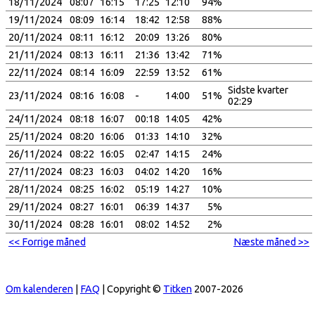
18/11/2024
08:07
16:15
17:25
12:10
94%
19/11/2024
08:09
16:14
18:42
12:58
88%
20/11/2024
08:11
16:12
20:09
13:26
80%
21/11/2024
08:13
16:11
21:36
13:42
71%
22/11/2024
08:14
16:09
22:59
13:52
61%
Sidste kvarter
23/11/2024
08:16
16:08
-
14:00
51%
02:29
24/11/2024
08:18
16:07
00:18
14:05
42%
25/11/2024
08:20
16:06
01:33
14:10
32%
26/11/2024
08:22
16:05
02:47
14:15
24%
27/11/2024
08:23
16:03
04:02
14:20
16%
28/11/2024
08:25
16:02
05:19
14:27
10%
29/11/2024
08:27
16:01
06:39
14:37
5%
30/11/2024
08:28
16:01
08:02
14:52
2%
<< Forrige måned
Næste måned >>
Om kalenderen
|
FAQ
| Copyright ©
Titken
2007-2026