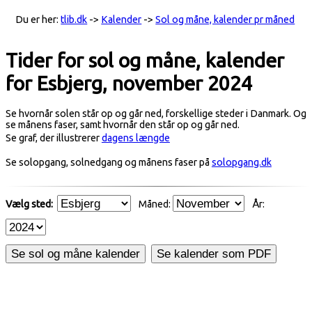
Du er her:
tlib.dk
->
Kalender
->
Sol og måne, kalender pr måned
Tider for sol og måne, kalender
for Esbjerg, november 2024
Se hvornår solen står op og går ned, forskellige steder i Danmark. Og
se månens faser, samt hvornår den står op og går ned.
Se graf, der illustrerer
dagens længde
Se solopgang, solnedgang og månens faser på
solopgang.dk
Vælg sted:
Måned:
År:
Se sol og måne kalender
Se kalender som PDF