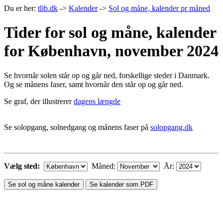
Du er her:
tlib.dk
->
Kalender
->
Sol og måne, kalender pr måned
Tider for sol og måne, kalender
for København, november 2024
Se hvornår solen står op og går ned, forskellige steder i Danmark.
Og se månens faser, samt hvornår den står op og går ned.
Se graf, der illustrerer
dagens længde
Se solopgang, solnedgang og månens faser på
solopgang.dk
Vælg sted:
Måned:
År:
Se sol og måne kalender
Se kalender som PDF