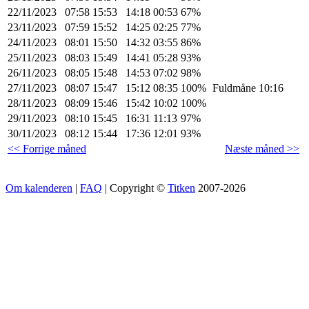
22/11/2023
07:58
15:53
14:18
00:53
67%
23/11/2023
07:59
15:52
14:25
02:25
77%
24/11/2023
08:01
15:50
14:32
03:55
86%
25/11/2023
08:03
15:49
14:41
05:28
93%
26/11/2023
08:05
15:48
14:53
07:02
98%
27/11/2023
08:07
15:47
15:12
08:35
100%
Fuldmåne 10:16
28/11/2023
08:09
15:46
15:42
10:02
100%
29/11/2023
08:10
15:45
16:31
11:13
97%
30/11/2023
08:12
15:44
17:36
12:01
93%
<< Forrige måned
Næste måned >>
Om kalenderen
|
FAQ
| Copyright ©
Titken
2007-2026