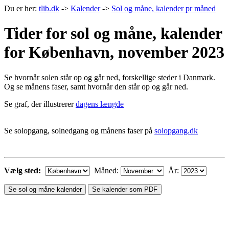
Du er her:
tlib.dk
->
Kalender
->
Sol og måne, kalender pr måned
Tider for sol og måne, kalender
for København, november 2023
Se hvornår solen står op og går ned, forskellige steder i Danmark.
Og se månens faser, samt hvornår den står op og går ned.
Se graf, der illustrerer
dagens længde
Se solopgang, solnedgang og månens faser på
solopgang.dk
Vælg sted:
Måned:
År:
Se sol og måne kalender
Se kalender som PDF