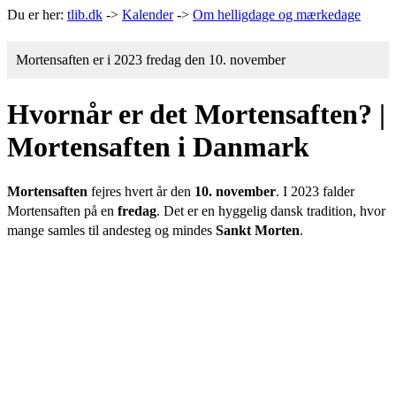
Du er her:
tlib.dk
->
Kalender
->
Om helligdage og mærkedage
Mortensaften er i 2023 fredag den 10. november
Hvornår er det Mortensaften? |
Mortensaften i Danmark
Mortensaften
fejres hvert år den
10. november
. I 2023 falder
Mortensaften på en
fredag
. Det er en hyggelig dansk tradition, hvor
mange samles til andesteg og mindes
Sankt Morten
.