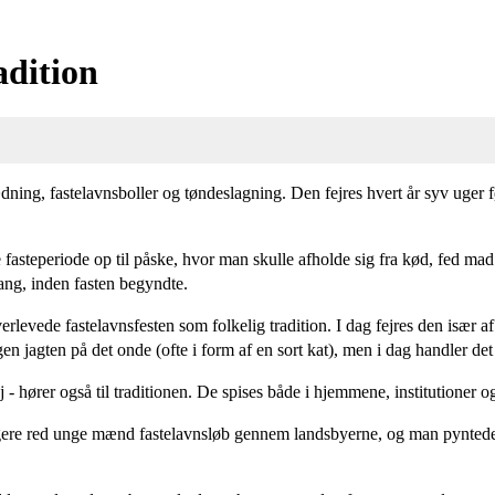
adition
ning, fastelavnsboller og tøndeslagning. Den fejres hvert år syv uger f
asteperiode op til påske, hvor man skulle afholde sig fra kød, fed mad 
ang, inden fasten begyndte.
levede fastelavnsfesten som folkelig tradition. I dag fejres den især af
en jagten på det onde (ofte i form af en sort kat), men i dag handler d
j - hører også til traditionen. De spises både i hjemmene, institutioner o
ligere red unge mænd fastelavnsløb gennem landsbyerne, og man pyntede