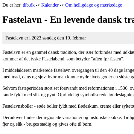
Du er her:
tlib.dk
->
Kalender
->
Om helligdage og mærkedage
Fastelavn - En levende dansk tr
Fastelavn er i 2023 søndag den 19. februar
Fastelavn er en gammel dansk tradition, der især forbindes med udklæd
kommer af det tyske Fastelabend, som betyder "aften før fasten".
I middelalderen markerede fastelavn overgangen til den 40 dage lange f
med mad, dans og sjov, hvor man kunne nyde livets goder en sidste g
Selvom fasteperioden stort set forsvandt med reformationen i 1536, over
tønde fyldt med slik og pynt. Oprindeligt symboliserede tøndeslagning
Fastelavnsboller - søde boller fyldt med flødeskum, creme eller syltetø
Derudover findes der regionale variationer og historiske skikke. Tid
fjer og slik - bruges stadig og gives ofte til børn.