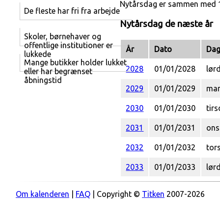
Nytårsdag er sammen med 1. 
De fleste har fri fra arbejde
Nytårsdag de næste år
Skoler, børnehaver og
offentlige institutioner er
År
Dato
Da
lukkede
Mange butikker holder lukket
2028
01/01/2028
lør
eller har begrænset
åbningstid
2029
01/01/2029
man
2030
01/01/2030
tir
2031
01/01/2031
ons
2032
01/01/2032
tor
2033
01/01/2033
lør
Om kalenderen
|
FAQ
| Copyright ©
Titken
2007-2026