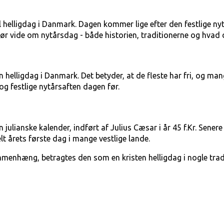
el helligdag i Danmark. Dagen kommer lige efter den festlige ny
du bør vide om nytårsdag - både historien, traditionerne og hva
helligdag i Danmark. Det betyder, at de fleste har fri, og man
og festlige nytårsaften dagen før.
n julianske kalender, indført af Julius Cæsar i år 45 f.Kr. Sene
elt årets første dag i mange vestlige lande.
mmenhæng, betragtes den som en kristen helligdag i nogle trad