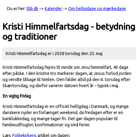
Du er her:
tlib.dk
->
Kalender
->
Om helligdage og mærkedage
Kristi Himmelfartsdag - betydning
og traditioner
Kristi Himmelfartsdag er i 2028 torsdag den 25. maj
Kristi Himmelfartsdag fejres til minde om Jesu himmelfart, 40 dage
efter påske. I den kristne tro markerer dagen, at Jesus forlod jorden
og vendte tilbage til himlen. Den falder altid på den 6. torsdag efter
Skærtorsdag, og derfor varierer datoen hvert år – typisk i maj.
En vigtig fridag
Kristi Himmelfartsdag er en officiel helligdag i Danmark, og mange
danskere nyder en forlænget weekend, da fredagen efter er en
banklukkedag, og mange tager fri. Det gør dagen populær til
familieudflugter, konfirmationer og små ferier.
Læs
Folkekirkens
artikel om dagen.