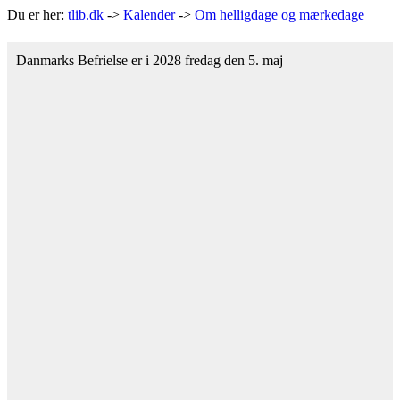
Du er her:
tlib.dk
->
Kalender
->
Om helligdage og mærkedage
Danmarks Befrielse er i 2028 fredag den 5. maj