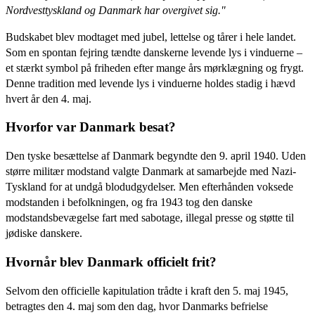
Nordvesttyskland og Danmark har overgivet sig."
Budskabet blev modtaget med jubel, lettelse og tårer i hele landet.
Som en spontan fejring tændte danskerne levende lys i vinduerne –
et stærkt symbol på friheden efter mange års mørklægning og frygt.
Denne tradition med levende lys i vinduerne holdes stadig i hævd
hvert år den 4. maj.
Hvorfor var Danmark besat?
Den tyske besættelse af Danmark begyndte den 9. april 1940. Uden
større militær modstand valgte Danmark at samarbejde med Nazi-
Tyskland for at undgå blodudgydelser. Men efterhånden voksede
modstanden i befolkningen, og fra 1943 tog den danske
modstandsbevægelse fart med sabotage, illegal presse og støtte til
jødiske danskere.
Hvornår blev Danmark officielt frit?
Selvom den officielle kapitulation trådte i kraft den 5. maj 1945,
betragtes den 4. maj som den dag, hvor Danmarks befrielse